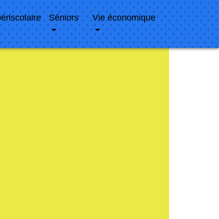
périscolaire
Séniors
Vie économique