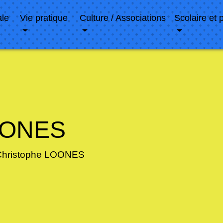
ale
Vie pratique
Culture / Associations
Scolaire et 
LOONES
Christophe LOONES