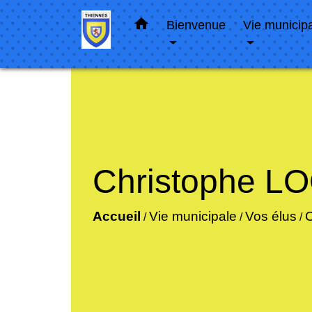
home
Bienvenue
Vie municip
Christophe 
Accueil
Vie municipale
Vos élus
/
/
/