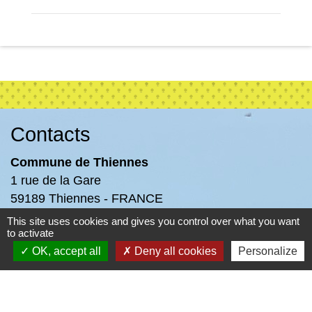
Contacts
Commune de Thiennes
1 rue de la Gare
59189 Thiennes - FRANCE
+33 3 28 43 60 57
This site uses cookies and gives you control over what you want
to activate
OK, accept all
Deny all cookies
Personalize
-
-
Mentions légales
Politique de confidentialité
-
-
Accessibilité
Plan du site
Gestion des cookies