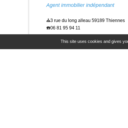
Agent immobilier indépendant
⛪️3 rue du long alleau 59189 Thiennes
☎️06 81 95 94 11
This site uses cookies and gives you
Contacts
Commune de Thiennes
1 rue de la Gare