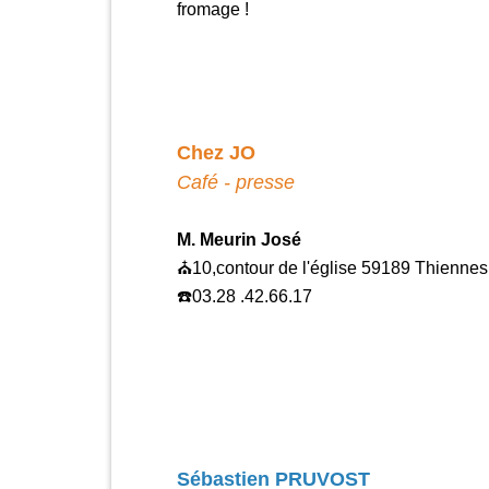
fromage !
Chez JO
Café - presse
M. Meurin José
⛪️10,contour de l'église 59189 Thiennes
☎️03.28 .42.66.17
Sébastien PRUVOST