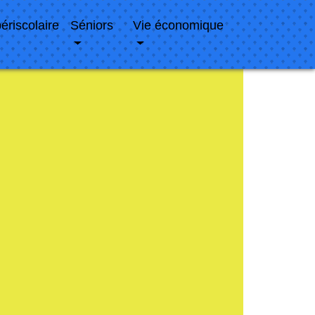
périscolaire
Séniors
Vie économique