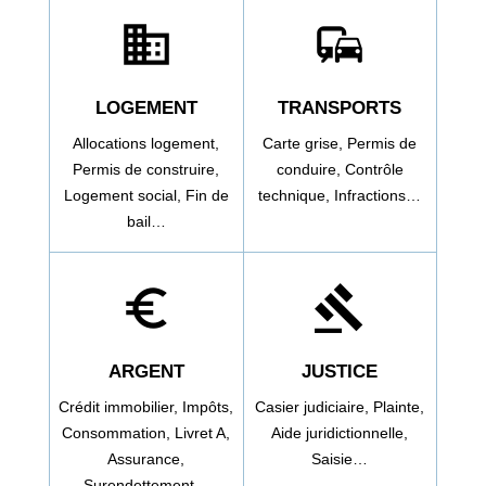
domain
commute
LOGEMENT
TRANSPORTS
Allocations logement,
Carte grise,
Permis de
Permis de construire,
conduire,
Contrôle
Logement social,
Fin de
technique,
Infractions…
bail…
euro_symbol
gavel
ARGENT
JUSTICE
Crédit immobilier,
Impôts,
Casier judiciaire,
Plainte,
Consommation,
Livret A,
Aide juridictionnelle,
Assurance,
Saisie…
Surendettement…