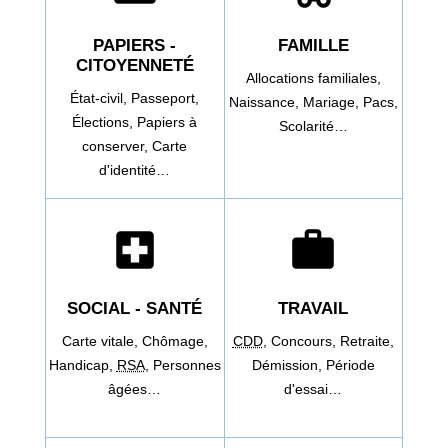
PAPIERS -
FAMILLE
CITOYENNETÉ
Allocations familiales,
État-civil,
Passeport,
Naissance,
Mariage,
Pacs,
Élections,
Papiers à
Scolarité…
conserver,
Carte
d'identité…
local_hospital
work
SOCIAL - SANTÉ
TRAVAIL
Carte vitale,
Chômage,
CDD
,
Concours,
Retraite,
Handicap,
RSA
,
Personnes
Démission,
Période
âgées…
d'essai…