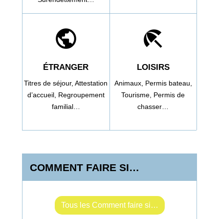
public
beach_access
ÉTRANGER
LOISIRS
Titres de séjour,
Attestation
Animaux,
Permis bateau,
d’accueil,
Regroupement
Tourisme,
Permis de
familial…
chasser…
COMMENT FAIRE SI…
Tous les Comment faire si…